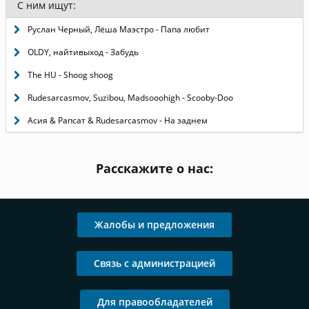
С ним ищут:
Руслан Черный, Лёша Маэстро - Папа любит
OLDY, найтивыход - Забудь
The HU - Shoog shoog
Rudesarcasmov, Suzibou, Madsooohigh - Scooby-Doo
Асия & Рапсат & Rudesarcasmov - На заднем
Расскажите о нас:
Жалобы и предложения
Связь с администрацией
Для правообладателей