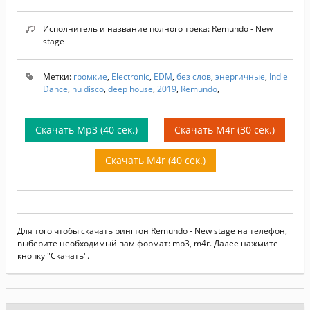
Исполнитель и название полного трека: Remundo - New
stage
Метки:
громкие
,
Electronic
,
EDM
,
без слов
,
энергичные
,
Indie
Dance
,
nu disco
,
deep house
,
2019
,
Remundo
,
Скачать Mp3 (40 сек.)
Скачать M4r (30 сек.)
Скачать M4r (40 сек.)
Для того чтобы скачать рингтон Remundo - New stage на телефон,
выберите необходимый вам формат: mp3, m4r. Далее нажмите
кнопку "Скачать".