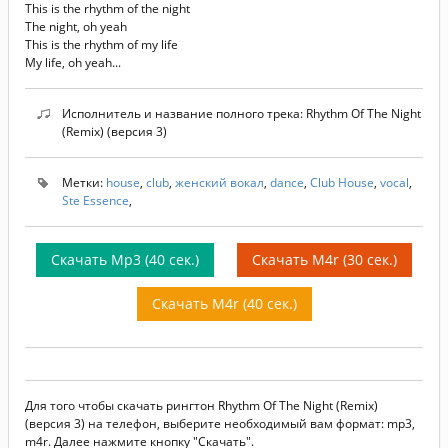
This is the rhythm of the night
The night, oh yeah
This is the rhythm of my life
My life, oh yeah...
Исполнитель и название полного трека: Rhythm Of The Night
(Remix) (версия 3)
Метки:
house
,
club
,
женский вокал
,
dance
,
Club House
,
vocal
,
Ste Essence
,
Скачать Mp3 (40 сек.)
Скачать M4r (30 сек.)
Скачать M4r (40 сек.)
Для того чтобы скачать рингтон Rhythm Of The Night (Remix)
(версия 3) на телефон, выберите необходимый вам формат: mp3,
m4r. Далее нажмите кнопку "Скачать".