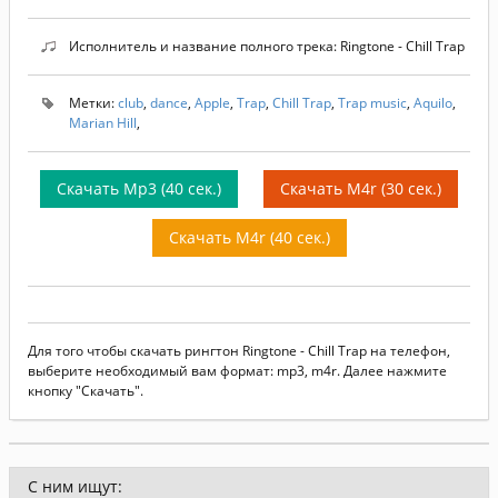
Исполнитель и название полного трека: Ringtone - Chill Trap
Метки:
club
,
dance
,
Apple
,
Trap
,
Chill Trap
,
Trap music
,
Aquilo
,
Marian Hill
,
Скачать Mp3 (40 сек.)
Скачать M4r (30 сек.)
Скачать M4r (40 сек.)
Для того чтобы скачать рингтон Ringtone - Chill Trap на телефон,
выберите необходимый вам формат: mp3, m4r. Далее нажмите
кнопку "Скачать".
С ним ищут: