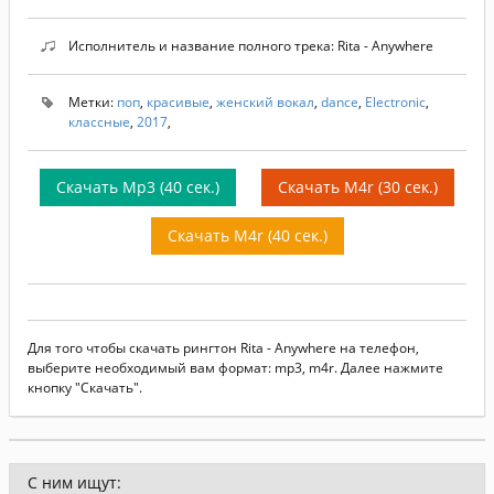
Исполнитель и название полного трека: Rita - Anywhere
Метки:
поп
,
красивые
,
женский вокал
,
dance
,
Electronic
,
классные
,
2017
,
Скачать Mp3 (40 сек.)
Скачать M4r (30 сек.)
Скачать M4r (40 сек.)
Для того чтобы скачать рингтон Rita - Anywhere на телефон,
выберите необходимый вам формат: mp3, m4r. Далее нажмите
кнопку "Скачать".
С ним ищут: