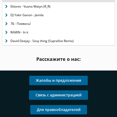
Ektonix - Vuono Matyn (R_R)
DJ Yakir Ganon - Jamila
7Б - Появись!
RAMIN - In it
David Deejay - Sexy thing (Suprafive Remix)
Расскажите о нас:
Жалобы и предложения
Связь с администрацией
Для правообладателей