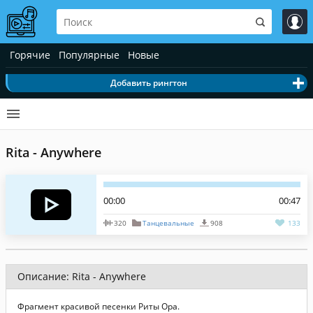
Горячие
Популярные
Новые
Добавить рингтон
Rita - Anywhere
00:00
00:47
320
Танцевальные
908
133
Описание: Rita - Anywhere
Фрагмент красивой песенки Риты Ора.