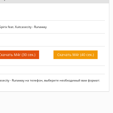
rix feat. Xuitcasecity - Runaway
Скачать M4r (30 сек.)
Скачать M4r (40 сек.)
itcasecity - Runaway на телефон, выберите необходимый вам формат: