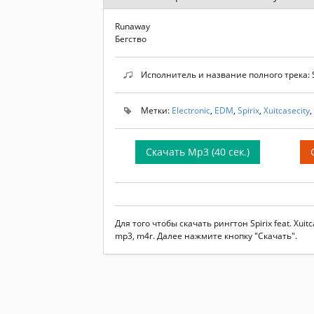
Runaway
Бегство
Исполнитель и название полного трека: Spi
Метки:
Electronic
,
EDM
,
Spirix
,
Xuitcasecity
,
Скачать Mp3 (40 сек.)
Для того чтобы скачать рингтон Spirix feat. Xu
mp3, m4r. Далее нажмите кнопку "Скачать".