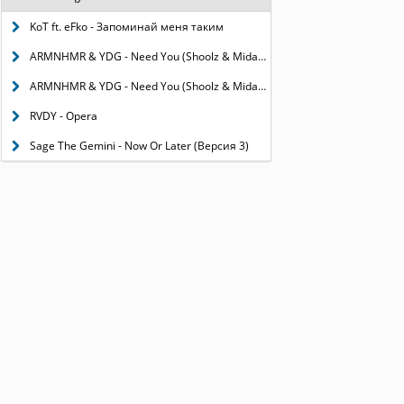
KoT ft. eFko - Запоминай меня таким
ARMNHMR & YDG - Need You (Shoolz & Midas Remix)
ARMNHMR & YDG - Need You (Shoolz & Midas Remix) (версия 2)
RVDY - Opera
Sage The Gemini - Now Or Later (Версия 3)