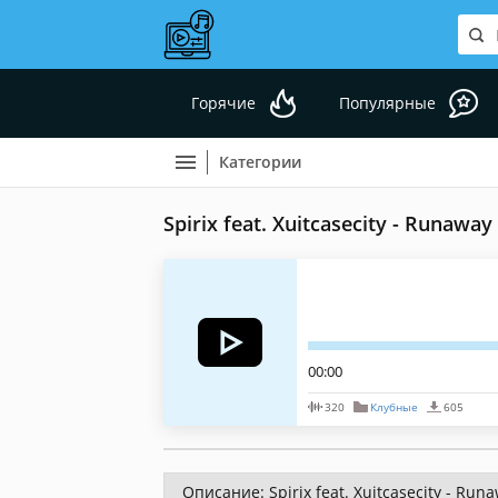
Горячие
Популярные
Категории
Spirix feat. Xuitcasecity - Runaway
00:00
320
Клубные
605
Описание: Spirix feat. Xuitcasecity - Run