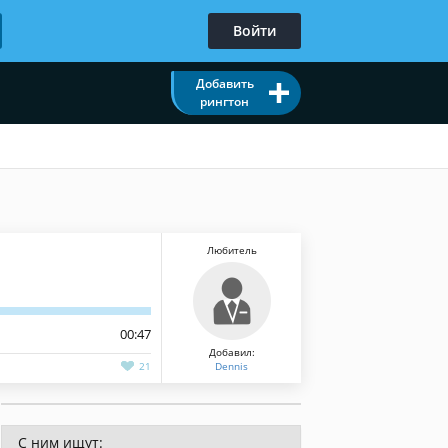
Войти
Добавить
рингтон
Любитель
00:47
Добавил:
21
Dennis
С ним ищут: