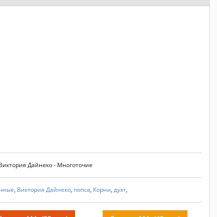
 Виктория Дайнеко - Многоточие
чные
,
Виктория Дайнеко
,
попса
,
Корни
,
дуэт
,