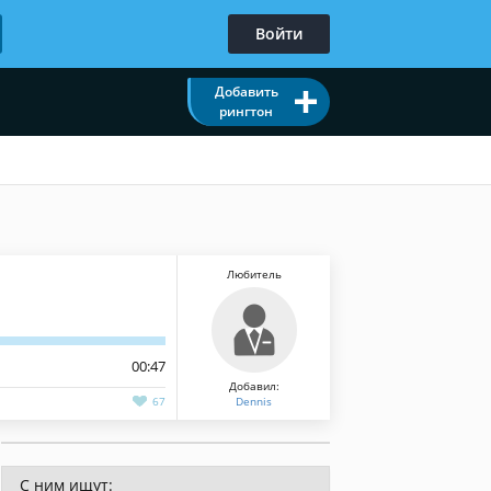
Войти
Добавить
рингтон
Любитель
00:47
Добавил:
67
Dennis
С ним ищут: