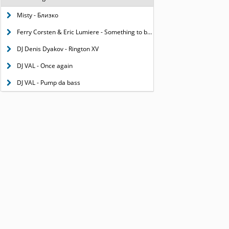
Misty - Близко
Ferry Corsten & Eric Lumiere - Something to believe in (Saad Ayub Remix)
DJ Denis Dyakov - Rington XV
DJ VAL - Once again
DJ VAL - Pump da bass