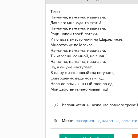
Текст:
На-на-на, на-на-на, нааа-аа-а.
Для чего мне куда-то ехать?
На-на-на, на-на-на, нааа-аа-а.
Ради новой твоей потехи.
И попасть вместо ночи на Шарзелинзе.
Многоточие по Москве
На-на-на, на-на-на, нааа-аа-а.
Ты играешь со мной, не зная
На-на-на, на-на-на, нааа-аа-а.
Ну, а он уже наступает.
В нашу жизнь новый год вступает,
Совершенно ведь новый год.
Нооо-оо-овыыы-ыы-ый гооо-оо-од.
Мой действительно новый год!
Исполнитель и название полного трека:
Метки:
праздничные
,
классные
,
романти