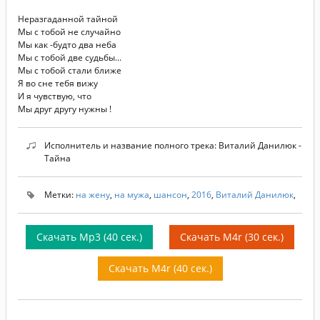
Неразгаданной тайной
Мы с тобой не случайно
Мы как -будто два неба
Мы с тобой две судьбы...
Мы с тобой стали ближе
Я во сне тебя вижу
И я чувствую, что
Мы друг другу нужны !
Исполнитель и название полного трека: Виталий Данилюк -
Тайна
Метки:
на жену
,
на мужа
,
шансон
,
2016
,
Виталий Данилюк
,
Скачать Mp3 (40 сек.)
Скачать M4r (30 сек.)
Скачать M4r (40 сек.)