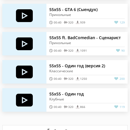
55x55 - GTA 6 (Сыендук)
Прикольные
00:40
320
939
129
55x55 ft. BadComedian - Сценарист
Прикольные
00:40
320
1091
90
55x55 - Один год (версия 2)
Классические
00:40
320
1250
200
55x55 - Один год
Клубные
00:40
320
866
119
«