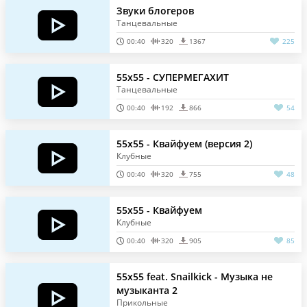
Звуки блогеров
Танцевальные
00:40
320
1367
225
55x55 - СУПЕРМЕГАХИТ
Танцевальные
00:40
192
866
54
55x55 - Квайфуем (версия 2)
Клубные
00:40
320
755
48
55x55 - Квайфуем
Клубные
00:40
320
905
85
55x55 feat. Snailkick - Музыка не
музыканта 2
Прикольные