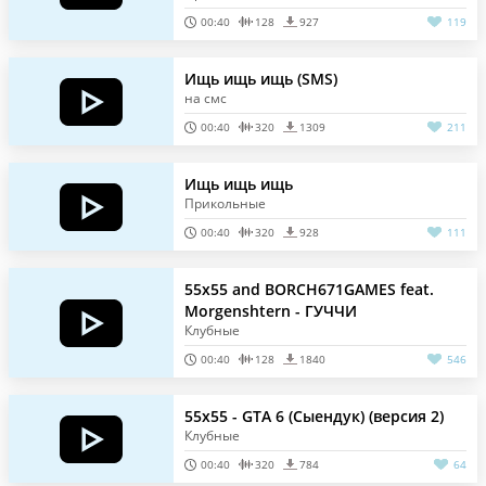
00:40
128
927
119
Ищь ищь ищь (SMS)
на смс
00:40
320
1309
211
Ищь ищь ищь
Прикольные
00:40
320
928
111
55x55 and BORCH671GAMES feat.
Morgenshtern - ГУЧЧИ
Клубные
00:40
128
1840
546
55x55 - GTA 6 (Сыендук) (версия 2)
Клубные
00:40
320
784
64