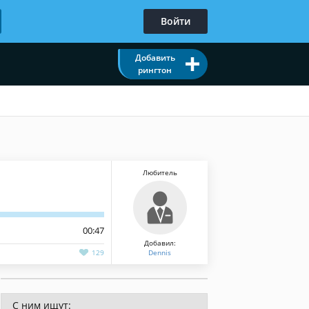
Войти
Добавить
рингтон
Любитель
00:47
Добавил:
129
Dennis
С ним ищут: