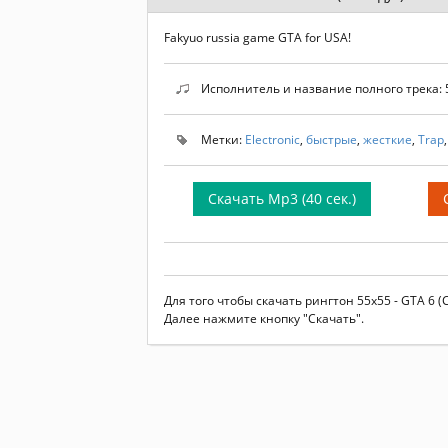
Fakyuo russia game GTA for USA!
Исполнитель и название полного трека: 5
Метки:
Electronic
,
быстрые
,
жесткие
,
Trap
Скачать Mp3 (40 сек.)
Для того чтобы скачать рингтон 55x55 - GTA 6
Далее нажмите кнопку "Скачать".