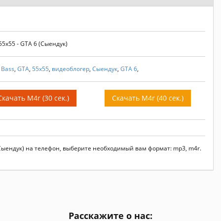
5x55 - GTA 6 (Сыендук)
,
Bass
,
GTA
,
55x55
,
видеоблогер
,
Сыендук
,
GTA 6
,
Скачать M4r (30 сек.)
Скачать M4r (40 сек.)
 (Сыендук) на телефон, выберите необходимый вам формат: mp3, m4r.
Расскажите о нас: