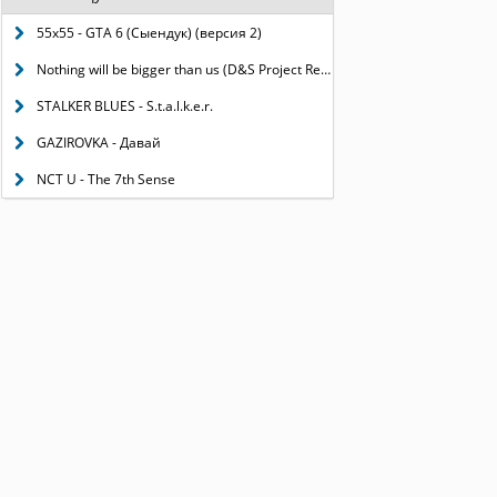
55x55 - GTA 6 (Сыендук) (версия 2)
Nothing will be bigger than us (D&S Project Remix)
STALKER BLUES - S.t.a.l.k.e.r.
GAZIROVKA - Давай
NCT U - The 7th Sense