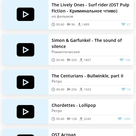
The Lively Ones - Surf rider (OST Pulp
Fiction - Криминальное чтиво)
из фильмов
00:40
96
1489
67
Simon & Garfunkel - The sound of
silence
Романтические
00:40
320
1807
146
The Centurians - Bullwinkle, part II
Ретро
00:40
256
1503
74
Chordettes - Lollipop
Ретро
00:40
128
3245
1086
OST Астрал