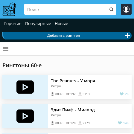
Горячие
Популярные
Новые
Добавить рингтон
Рингтоны 60-е
The Peanuts - У моря...
Ретро
00:40
192
3113
28
Эдит Пиаф - Милорд
Ретро
00:40
128
2179
148