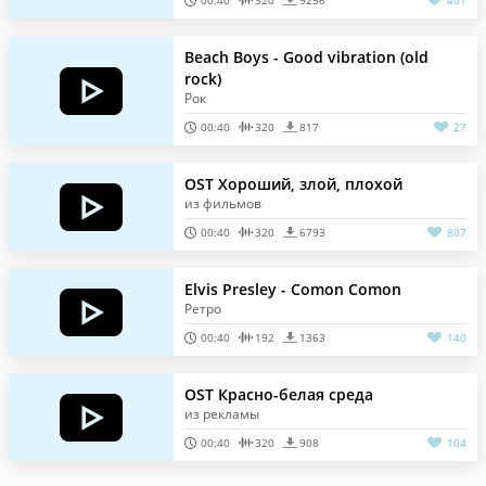
00:40
320
9256
401
Beach Boys - Good vibration (old
rock)
Рок
00:40
320
817
27
OST Хороший, злой, плохой
из фильмов
00:40
320
6793
807
Elvis Presley - Comon Comon
Ретро
00:40
192
1363
140
OST Красно-белая среда
из рекламы
00:40
320
908
104