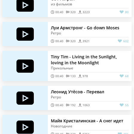
из фильмов
00:40
320
3223
80
Луи Армстронг - Go down Moses
Ретро
00:40
320
3921
602
Tiny Tim - Living in the Sunlight,
loving in the Moonlight
Прикольные
00:40
133
978
68
Леонид Утёсов - Перевал
Ретро
00:40
192
1063
55
Майя Кристалинская - А снег идет
Новогодние