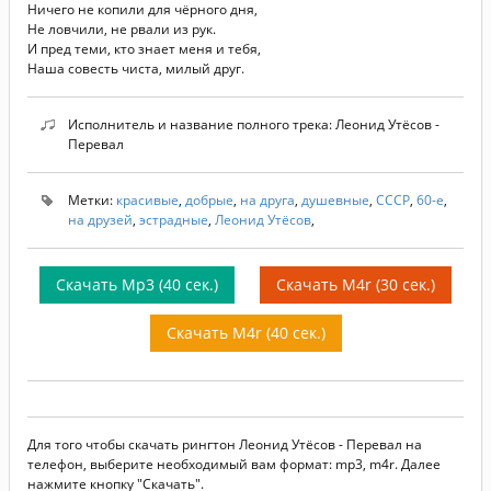
Ничего не копили для чёрного дня,
Не ловчили, не рвали из рук.
И пред теми, кто знает меня и тебя,
Наша совесть чиста, милый друг.
Исполнитель и название полного трека: Леонид Утёсов -
Перевал
Метки:
красивые
,
добрые
,
на друга
,
душевные
,
СССР
,
60-е
,
на друзей
,
эстрадные
,
Леонид Утёсов
,
Скачать Mp3 (40 сек.)
Скачать M4r (30 сек.)
Скачать M4r (40 сек.)
Для того чтобы скачать рингтон Леонид Утёсов - Перевал на
телефон, выберите необходимый вам формат: mp3, m4r. Далее
нажмите кнопку "Скачать".