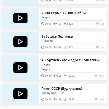
00:40
128
6208
418
Анна Герман - Эхо любви
Ретро
00:40
187
5223
366
Бабушке Полинке
Шансон
00:40
320
1171
144
А.Кортнев - Мой адрес Советский
Союз
Ретро
00:40
256
10366
1017
Гимн СССР (Будильник)
для будильника
00:40
128
16565
4064