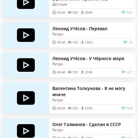
Детские
00:40
320
4564
545
Леонид Утёсов - Перевал
Ретро
00:40
192
1063
55
Леонид Утёсов - У Чёрного моря
Ретро
00:40
192
3180
227
Валентина Толкунова - Я не могу
иначе
Ретро
00:40
320
6700
508
Олег Газманов - Сделан в СССР
Ретро