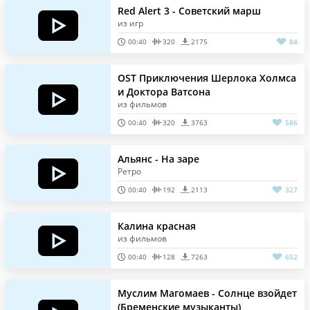
Red Alert 3 - Советский марш
из игр
00:40
320
2175
84
OST Приключения Шерлока Холмса
и Доктора Ватсона
из фильмов
00:40
320
3763
586
Альянс - На заре
Ретро
00:40
192
2113
327
Калина красная
из фильмов
00:40
128
7263
652
Муслим Магомаев - Солнце взойдет
(Бременские музыканты)