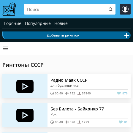
Горячие
Популярные
Новые
Добавить рингтон
Рингтоны СССР
Радио Маяк СССР
для будильника
00:40
192
37840
879
Без Билета - Байконур 77
Рок
00:40
320
1279
81