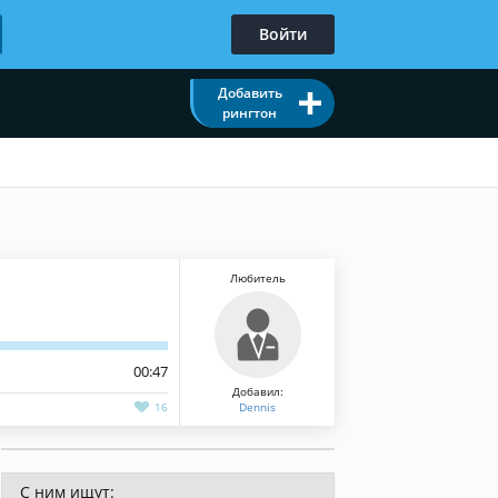
Войти
Добавить
рингтон
Любитель
00:47
Добавил:
16
Dennis
С ним ищут: