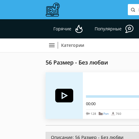
Горячие
Популярные
Категории
56 Размер - Без любви
00:00
128
Рэп
760
Описание: 56 Размер - Без любви