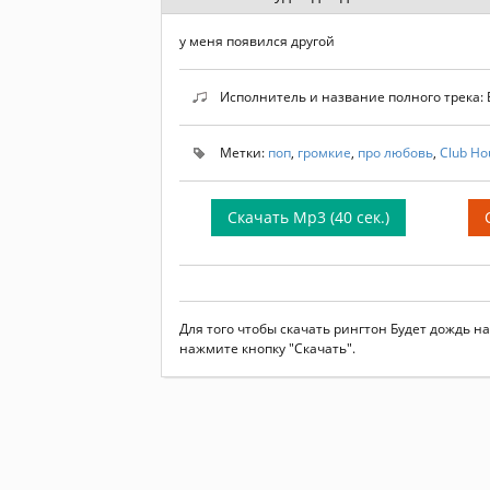
у меня появился другой
Исполнитель и название полного трека: 
Метки:
поп
,
громкие
,
про любовь
,
Club Ho
Скачать Mp3 (40 сек.)
Для того чтобы скачать рингтон Будет дождь н
нажмите кнопку "Скачать".