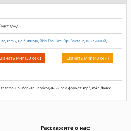
Будет дождь
use
,
remix
,
на бывшую
,
ВИА Гра
,
Ural Djs
,
Вахтанг
,
цикличный
,
Скачать M4r (30 сек.)
Скачать M4r (40 сек.)
а телефон, выберите необходимый вам формат: mp3, m4r. Далее
Расскажите о нас: