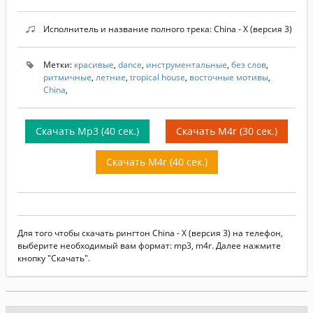
Исполнитель и название полного трека: China - X (версия 3)
Метки:
красивые
,
dance
,
инструментальные
,
без слов
,
ритмичные
,
летние
,
tropical house
,
восточные мотивы
,
China
,
Скачать Mp3 (40 сек.)
Скачать M4r (30 сек.)
Скачать M4r (40 сек.)
Для того чтобы скачать рингтон China - X (версия 3) на телефон,
выберите необходимый вам формат: mp3, m4r. Далее нажмите
кнопку "Скачать".