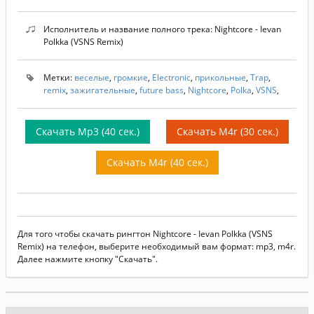
Исполнитель и название полного трека: Nightcore - Ievan
Polkka (VSNS Remix)
Метки:
веселые
,
громкие
,
Electronic
,
прикольные
,
Trap
,
remix
,
зажигательные
,
future bass
,
Nightcore
,
Polka
,
VSNS
,
Скачать Mp3 (40 сек.)
Скачать M4r (30 сек.)
Скачать M4r (40 сек.)
Для того чтобы скачать рингтон Nightcore - Ievan Polkka (VSNS
Remix) на телефон, выберите необходимый вам формат: mp3, m4r.
Далее нажмите кнопку "Скачать".