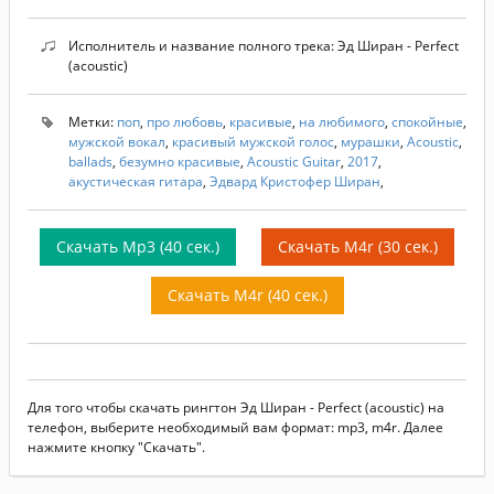
Исполнитель и название полного трека: Эд Ширан - Perfect
(acoustic)
Метки:
поп
,
про любовь
,
красивые
,
на любимого
,
спокойные
,
мужской вокал
,
красивый мужской голос
,
мурашки
,
Acoustic
,
ballads
,
безумно красивые
,
Acoustic Guitar
,
2017
,
акустическая гитара
,
Эдвард Кристофер Ширан
,
Скачать Mp3 (40 сек.)
Скачать M4r (30 сек.)
Скачать M4r (40 сек.)
Для того чтобы скачать рингтон Эд Ширан - Perfect (acoustic) на
телефон, выберите необходимый вам формат: mp3, m4r. Далее
нажмите кнопку "Скачать".