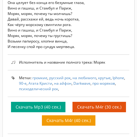
Она целует без конца его безумные глаза,
Вино и гашиш, и Стамбул и Париж,
Моряк, моряк, почему ты молчишь?
Давай, расскажи ей, ведь ночь коротка,
Как чёрту морскому свинтили рога.
Вино и гашиш, и Стамбул и Париж,
Моряк, моряк, почему ты грустишь?
Возьми папиросу, хлопни винца,
И песенку спой про сундук мертвеца.
Исполнитель и название полного трека: Моряк
Метки:
громкие
,
русский рок
,
на любимого
,
крутые
,
Iphone
,
90-е
,
Агата Кристи
,
на айфон
,
Darkwave
,
про моряков
,
психоделический рок
,
Скачать Mp3 (40 сек.)
Скачать M4r (30 сек.)
Скачать M4r (40 сек.)