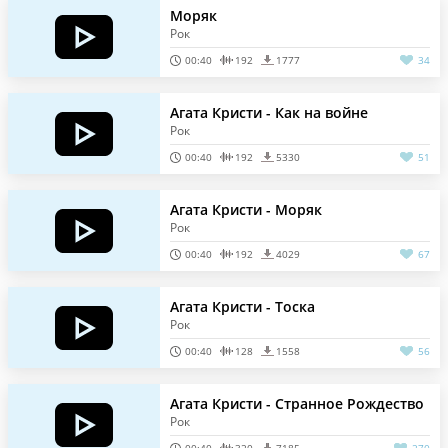
Моряк
Рок
00:40
192
1777
34
Агата Кристи - Как на войне
Рок
00:40
192
5330
51
Агата Кристи - Моряк
Рок
00:40
192
4029
67
Агата Кристи - Тоска
Рок
00:40
128
1558
56
Агата Кристи - Странное Рождество
Рок