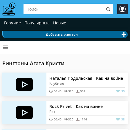
Горячие
Популярные
Новые
Добавить рингтон
Рингтоны Агата Кристи
Наталья Подольская - Как на войне
Клубные
00:40
320
902
39
Rock Privet - Как на войне
Рок
00:40
320
1146
38