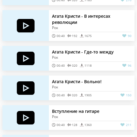
00:40
320
7185
270
Агата Кристи - В интересах
революции
Рок
00:40
192
1675
90
Агата Кристи - Где-то между
Рок
00:40
320
1118
96
Агата Кристи - Вольно!
Рок
00:40
320
1905
150
Вступление на гитаре
Рок
00:40
128
1360
211