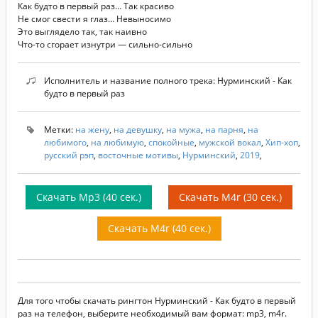
Как будто в первый раз… Так красиво
Не смог свести я глаз… Невыносимо
Это выглядело так, так наивно
Что-то сгорает изнутри — сильно-сильно
Исполнитель и название полного трека: Нурминский - Как
будто в первый раз
Метки:
на жену
,
на девушку
,
на мужа
,
на парня
,
на
любимого
,
на любимую
,
спокойные
,
мужской вокал
,
Хип-хоп
,
русский рэп
,
восточные мотивы
,
Нурминский
,
2019
,
Скачать Mp3 (40 сек.)
Скачать M4r (30 сек.)
Скачать M4r (40 сек.)
Для того чтобы скачать рингтон Нурминский - Как будто в первый
раз на телефон, выберите необходимый вам формат: mp3, m4r.