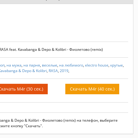
SA feat. Kavabanga & Depo & Kolibri - Фиолетово (remix)
поп
,
на мужа
,
на парня
,
веселые
,
на любимого
,
electro house
,
крутые
,
Kavabanga & Depo & Kolibri
,
RASA
,
2019
,
Скачать M4r (30 сек.)
Скачать M4r (40 сек.)
banga & Depo & Kolibri - Фиолетово (remix) на телефон, выберите
мите кнопку "Скачать".