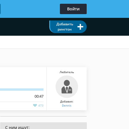
Войти
Добавить
рингтон
Любитель
00:47
Добавил:
473
Dennis
С ним ищут: