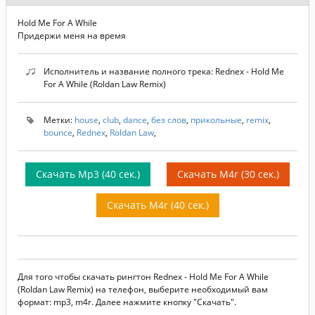
Hold Me For A While
Придержи меня на время
Исполнитель и название полного трека: Rednex - Hold Me
For A While (Roldan Law Remix)
Метки:
house
,
club
,
dance
,
без слов
,
прикольные
,
remix
,
bounce
,
Rednex
,
Roldan Law
,
Скачать Mp3 (40 сек.)
Скачать M4r (30 сек.)
Скачать M4r (40 сек.)
Для того чтобы скачать рингтон Rednex - Hold Me For A While
(Roldan Law Remix) на телефон, выберите необходимый вам
формат: mp3, m4r. Далее нажмите кнопку "Скачать".