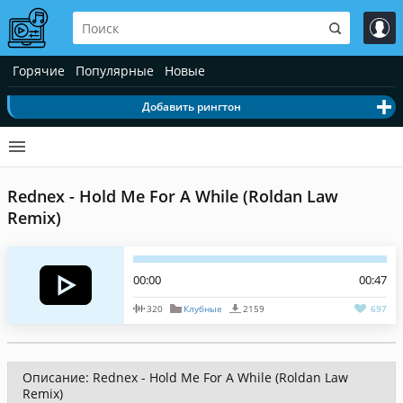
Горячие
Популярные
Новые
Добавить рингтон
Rednex - Hold Me For A While (Roldan Law
Remix)
00:00
00:47
320
Клубные
2159
697
Описание: Rednex - Hold Me For A While (Roldan Law
Remix)