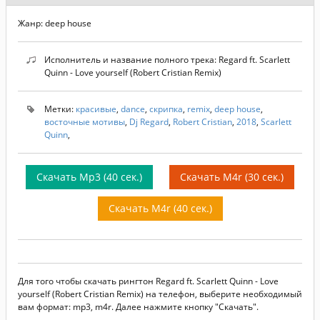
Жанр: deep house
Исполнитель и название полного трека: Regard ft. Scarlett
Quinn - Love yourself (Robert Cristian Remix)
Метки:
красивые
,
dance
,
скрипка
,
remix
,
deep house
,
восточные мотивы
,
Dj Regard
,
Robert Cristian
,
2018
,
Scarlett
Quinn
,
Скачать Mp3 (40 сек.)
Скачать M4r (30 сек.)
Скачать M4r (40 сек.)
Для того чтобы скачать рингтон Regard ft. Scarlett Quinn - Love
yourself (Robert Cristian Remix) на телефон, выберите необходимый
вам формат: mp3, m4r. Далее нажмите кнопку "Скачать".