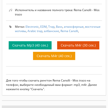
Исполнитель и название полного трека: Rema Canolli - Mos
trazo
Метки:
Electronic
,
EDM
,
Trap
,
Bass
,
атмосферные
,
восточные
мотивы
,
Arabic trap
,
албанские
,
Rema Canolli
,
Скачать Mp3 (40 сек.)
Скачать M4r (30 сек.)
Скачать M4r (40 сек.)
Для того чтобы скачать рингтон Rema Canolli - Mos trazo на
телефон, выберите необходимый вам формат: mp3, m4r. Далее
нажмите кнопку "Скачать".