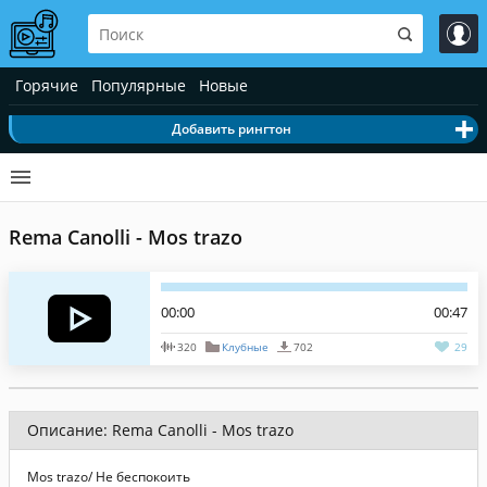
Горячие
Популярные
Новые
Добавить рингтон
Rema Canolli - Mos trazo
00:00
00:47
320
Клубные
702
29
Описание: Rema Canolli - Mos trazo
Mos trazo/ Не беспокоить