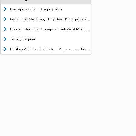
Григорий Лепс - Я верну тебя
Radja feat. Mic Dogg - Hey Boy - Из Сериала Универ Новая Общага
Damien Damien - Y Shape (Frank West Mix) - Из новой рекламы Мерседес А-Класс
Заряд энергии
DeShay Ali - The Final Edge - Из рекламы Reebok Classics 30 лет