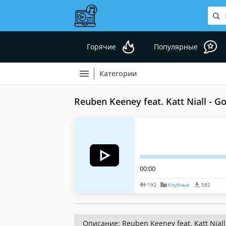
Горячие
Популярные
Категории
Reuben Keeney feat. Katt Niall - 
00:00
192
Клубные
582
Описание: Reuben Keeney feat. Katt Nial