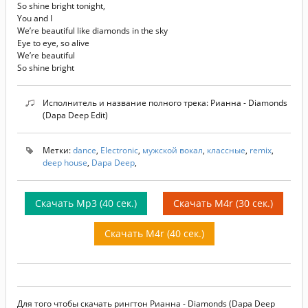
So shine bright tonight,
You and I
We’re beautiful like diamonds in the sky
Eye to eye, so alive
We’re beautiful
So shine bright
Исполнитель и название полного трека: Рианна - Diamonds
(Dapa Deep Edit)
Метки:
dance
,
Electronic
,
мужской вокал
,
классные
,
remix
,
deep house
,
Dapa Deep
,
Скачать Mp3 (40 сек.)
Скачать M4r (30 сек.)
Скачать M4r (40 сек.)
Для того чтобы скачать рингтон Рианна - Diamonds (Dapa Deep