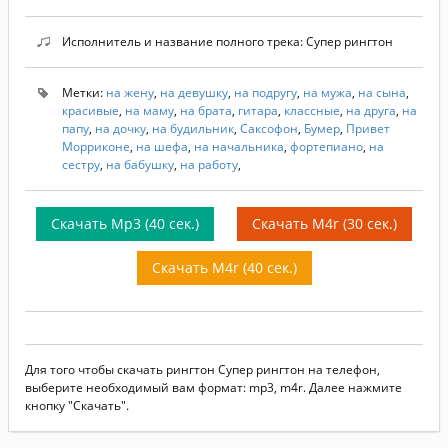
Исполнитель и название полного трека: Супер рингтон
Метки:
на жену
,
на девушку
,
на подругу
,
на мужа
,
на сына
,
красивые
,
на маму
,
на брата
,
гитара
,
классные
,
на друга
,
на
папу
,
на дочку
,
на будильник
,
Саксофон
,
Бумер
,
Привет
Морриконе
,
на шефа
,
на начальника
,
фортепиано
,
на
сестру
,
на бабушку
,
на работу
,
Скачать Mp3 (40 сек.)
Скачать M4r (30 сек.)
Скачать M4r (40 сек.)
Для того чтобы скачать рингтон Супер рингтон на телефон,
выберите необходимый вам формат: mp3, m4r. Далее нажмите
кнопку "Скачать".