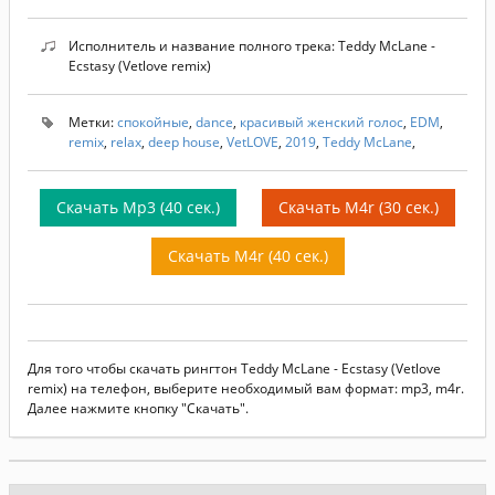
Исполнитель и название полного трека: Teddy McLane -
Ecstasy (Vetlove remix)
Метки:
спокойные
,
dance
,
красивый женский голос
,
EDM
,
remix
,
relax
,
deep house
,
VetLOVE
,
2019
,
Teddy McLane
,
Скачать Mp3 (40 сек.)
Скачать M4r (30 сек.)
Скачать M4r (40 сек.)
Для того чтобы скачать рингтон Teddy McLane - Ecstasy (Vetlove
remix) на телефон, выберите необходимый вам формат: mp3, m4r.
Далее нажмите кнопку "Скачать".