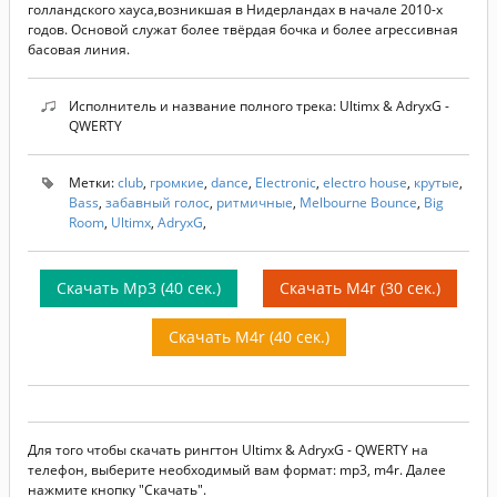
голландского хауса,возникшая в Нидерландах в начале 2010-х
годов. Основой служат более твёрдая бочка и более агрессивная
басовая линия.
Исполнитель и название полного трека: Ultimx & AdryxG -
QWERTY
Метки:
club
,
громкие
,
dance
,
Electronic
,
electro house
,
крутые
,
Bass
,
забавный голос
,
ритмичные
,
Melbourne Bounce
,
Big
Room
,
Ultimx
,
AdryxG
,
Скачать Mp3 (40 сек.)
Скачать M4r (30 сек.)
Скачать M4r (40 сек.)
Для того чтобы скачать рингтон Ultimx & AdryxG - QWERTY на
телефон, выберите необходимый вам формат: mp3, m4r. Далее
нажмите кнопку "Скачать".