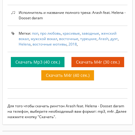
Исполнитель и название полного трека: Arash feat. Helena -
Dooset daram
Метки:
поп
,
про любовь
,
красивые
,
заводные
,
женский
вокал
,
мужской вокал
,
восточные
,
турецкие
,
Arash
,
дуэт
,
Helena
,
восточные мотивы
,
2018
,
Скачать Mp3 (40 сек.)
Скачать M4r (30 сек.)
Скачать M4r (40 сек.)
Для того чтобы скачать рингтон Arash feat. Helena - Dooset daram
на телефон, выберите необходимый вам формат: mp3, m4r. Далее
нажмите кнопку "Скачать".