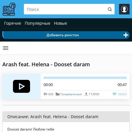
Горячие
Популярные
Новые
Добавить рингтон
Arash feat. Helena - Dooset daram
00:00
00:47
320
Танцевальные
112930
54303
Описание: Arash feat. Helena - Dooset daram
Dooset daram/ Люблю тебя