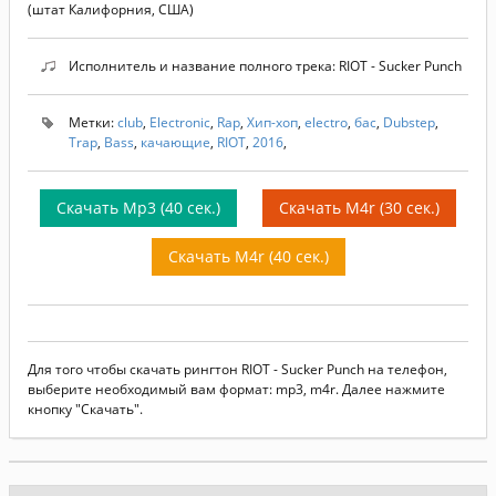
(штат Калифорния, США)
Исполнитель и название полного трека: RIOT - Sucker Punch
Метки:
club
,
Electronic
,
Rap
,
Хип-хоп
,
electro
,
бас
,
Dubstep
,
Trap
,
Bass
,
качающие
,
RIOT
,
2016
,
Скачать Mp3 (40 сек.)
Скачать M4r (30 сек.)
Скачать M4r (40 сек.)
Для того чтобы скачать рингтон RIOT - Sucker Punch на телефон,
выберите необходимый вам формат: mp3, m4r. Далее нажмите
кнопку "Скачать".